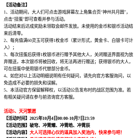
【活动备注】
1、活动期间，大人们可点击游戏屏幕左上角集合页“神州共月圆”，
点击“扭蛋”即可查看并参与活动。
活动结束后达成奖励未领取会邮件发放。未使用的金币和银币活动结
束后清零。
2、每充值满60灵玉可获得1枚金币（累计形式，黄金卡、白银卡可计
入）；
3、每次扭蛋后获得1枚银币进行赠予其他大人，关闭赠送界面视为放
弃赠送，本次银币将被回收，将无法再进行赠送；获得银币的大人，
可在扭蛋中使用银币代替部分金币。
4、如您对以上活动明细说明有任何疑问，请先向官方客服询问，以
免造成不必要的损失和误解。
5、本活动官方保留解释权，以活动公告发布时的战区范围为准。若
有相关疑问请在参与前咨询官方客服。
活动5、天河繁愿
【活动时间】2025年10月4日00:00-10月7日23:59
【活动范围】破穹、冲霄耀、冲霄皓、冲霄辰
【活动内容】
大人可选择心仪的道具加入奖池内，快来参与吧！