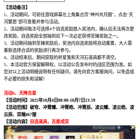
【活动备注】
1、活动期间，可前往游戏屏幕左上角集合页“神州共月圆”，点击“天
河繁愿”即可查看并参与活动。
2、活动期间每次可选择4个自选奖励放入奖池内，确认后无法再次更
改奖励，自选奖励全部抽到后下一次必定获得至臻奖励之一。
3、活动期间抽到至臻奖励后，奖池内自选奖励将自动重置，大人需
重新选择合适的奖励进行再次参与。
4、活动结束后，期间获取的祈星笺和天河石道具都不清空。
5、本活动官方保留解释权，以活动公告发布时的战区范围为准。如
您对以上活动明细说明有任何疑问，请先向官方客服询问，以免造成
不必要的损失和误解！
活动6、天降吉星
【活动时间】2025年10月4日00:00-10月7日23:59
【活动范围】破穹、冲霄耀、冲霄皓、冲霄辰、凌云耀、凌云皓、凌
云辰、双端467服
【活动内容】
自选道具，吉星成双