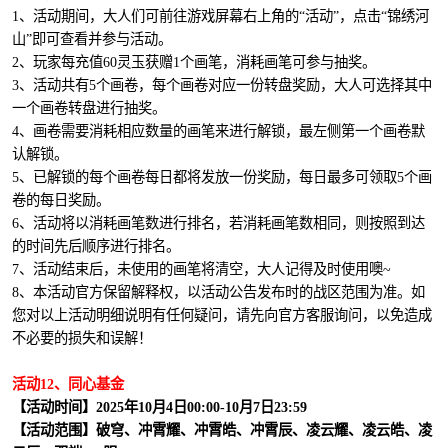
1、活动期间，大人们可前往游戏屏幕右上角的“活动”，点击“锦绣河
山”即可查看并参与活动。
2、玩家每充值60灵玉获赠1个画笔，消耗画笔可参与抽奖。
3、活动共有5个画卷，每个画卷对应一份转盘奖励，大人可选择其中
一个画卷转盘进行抽奖。
4、画卷需要消耗相应数量的画笔来进行解锁，最左侧第一个画卷默
认解锁。
5、已解锁的每个画卷每日都将发放一份奖励，每日最多可领取5个画
卷的每日奖励。
6、活动将以消耗画笔数进行排名，若消耗画笔数相同，则按照到达
的时间先后顺序进行排名。
7、活动结束后，未使用的画笔将清空，大人记得及时使用噢~
8、本活动官方保留解释权，以活动公告发布时的战区范围为准。如
您对以上活动明细说明有任何疑问，请先向官方客服询问，以免造成
不必要的损失和误解！
活动12、同心基金
【活动时间】2025年10月4日00:00-10月7日23:59
【活动范围】破穹、冲霄耀、冲霄皓、冲霄辰、凌云耀、凌云皓、凌