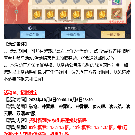
【活动备注】
1、活动期间，可前往游戏屏幕右上角的“活动”，点击“晶石连线”即可
查看并参与活动,活动结束后未领取奖励，将会通过邮件发放。
2、本活动官方保留解释权，以活动公告发布时的战区范围为准。如
您对以上活动明细说明有任何疑问，请先向官方客服询问，以免造成
不必要的损失和误解！
活动10、招财进宝
【活动时间】2025年10月4日00:00-10月6日23:59
【活动范围】破穹、冲霄耀、冲霄皓、冲霄辰、凌云耀、凌云皓、凌
云辰、双端467服
【活动内容】
招财猫到啦~快出来迎接财猫吧~
【活动奖励】
85％概率：1.05-1.2倍，15％概率：1.2-1.35倍。每1万
次有5个人获得2倍奖励，概率为5％。