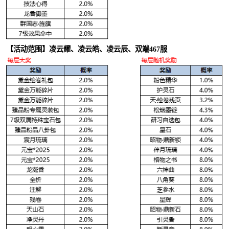
【活动范围】凌云耀、凌云皓、凌云辰、双端467服