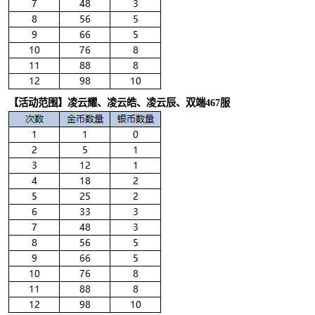
【活动范围】凌云耀、凌云皓、凌云辰、双端467服