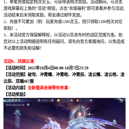
1、单笔充值指定档次灵玉，可获得该档次奖励。活动期间，可点击
游戏屏幕右上角的“活动”按钮，点击“充值福利”即可查看并参与活动,
活动结束后未领取奖励，将会通过邮件发放。
2、充值不可累加（例：玩家充值1280灵玉，则只领取1280档次对应
奖励）。
3、本活动官方保留解释权，以活动公告发布时的战区范围为准。如
您对以上活动明细说明有任何疑问，请先向官方客服询问，以免造成
不必要的损失和误解！
活动8、风骑云涌
【活动时间】2025年10月4日00:00-10月7日23:59
【活动范围】破穹、冲霄耀、冲霄皓、冲霄辰、凌云耀、凌云皓、凌
云辰、双端467服
【活动内容】
全新载具坐骑等你来拿~
【活动奖励】