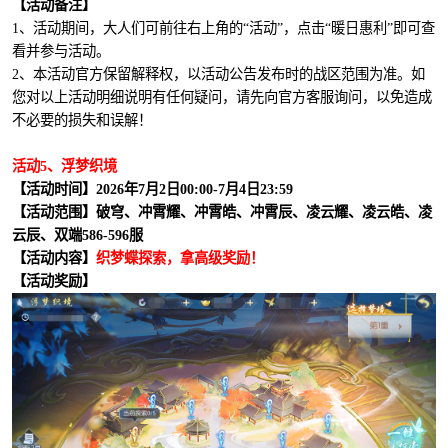
【活动备注】
1、活动期间，大人们可前往右上角的“活动”，点击“暖日惠利”即可查
看并参与活动。
2、本活动官方保留解释权，以活动公告发布时的战区范围为准。如
您对以上活动明细说明有任何疑问，请先向官方客服询问，以免造成
不必要的损失和误解！
活动5、浮梦织境
【活动时间】2026年7月2日00:00-7月4日23:59
【活动范围】破穹、冲霄耀、冲霄皓、冲霄辰、凌云耀、凌云皓、凌
云辰、双端586-596服
【活动内容】
织梦蝶探索，拿高级奖励！
【活动奖励】