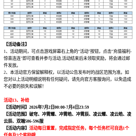
【活动备注】
1、活动期间，可点击游戏屏幕右上角的“活动”按钮，点击“充值福利-
惊喜连连”即可查看并参与活动,活动结束后未领取奖励，将会通过邮
件发放。
2、本活动官方保留解释权，以活动公告发布时的战区范围为准。如
您对以上活动明细说明有任何疑问，请先向官方客服询问，以免造成
不必要的损失和误解！
活动13、补给
【活动时间】2026年7月2日00:00-7月4日23:59
【活动范围】破穹、冲霄耀、冲霄皓、冲霄辰、凌云耀、凌云皓、凌
云辰、双端586-596服
【活动内容】
活动每日重置，完成指定任务，每个任务栏可自选1个
任务及3个奖励哦