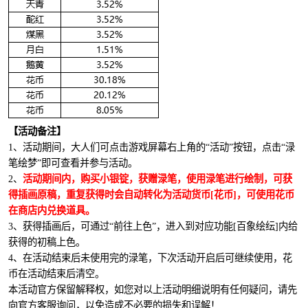
【活动备注】
1、活动期间，大人们可点击游戏屏幕右上角的“活动”按钮，点击“渌
笔绘梦”即可查看并参与活动。
2、
活动期间内，购买小银锭，获赠渌笔，使用渌笔进行绘制，可获
得插画原稿，重复获得时会自动转化为活动货币[花币]，可使用花币
在商店内兑换道具。
3、获得插画后，可通过“前往上色”，进入到对应功能[百象绘纭]内给
获得的初稿上色。
4、在活动结束后未使用完的渌笔，下次活动开启后可继续使用，花
币在活动结束后清空。
本活动官方保留解释权，如您对以上活动明细说明有任何疑问，请先
向官方客服询问，以免造成不必要的损失和误解！