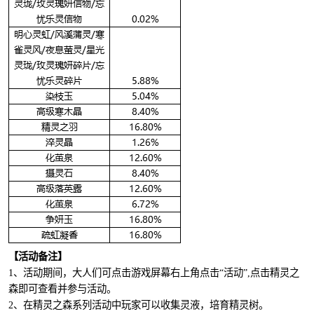
【活动备注】
1、活动期间，大人们可点击游戏屏幕右上角点击“活动”,点击精灵之
森即可查看并参与活动。
2、在精灵之森系列活动中玩家可以收集灵液，培育精灵树。