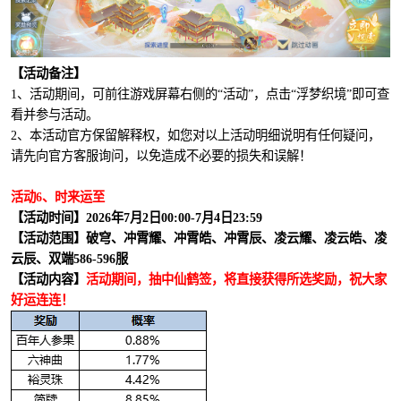
【活动备注】
1、活动期间，可前往游戏屏幕右侧的“活动”，点击“浮梦织境”即可查
看并参与活动。
2、本活动官方保留解释权，如您对以上活动明细说明有任何疑问，
请先向官方客服询问，以免造成不必要的损失和误解！
活动6、时来运至
【活动时间】2026年7月2日00:00-7月4日23:59
【活动范围】破穹、冲霄耀、冲霄皓、冲霄辰、凌云耀、凌云皓、凌
云辰、双端586-596服
【活动内容】
活动期间，抽中仙鹤签，将直接获得所选奖励，祝大家
好运连连！