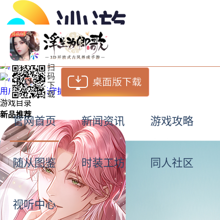
扫
码
下
用户中心
成长守护
载
游戏目录
新品推荐
官网首页
新闻资讯
游戏攻略
随从图鉴
时装工坊
同人社区
视听中心