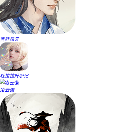
宫廷风云
杜拉拉升职记
凌云诺