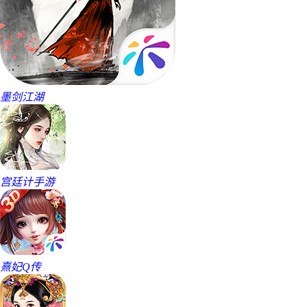
墨剑江湖
宫廷计手游
熹妃Q传