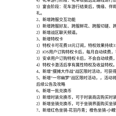
4）花车游行阶段：花车根据选定路线进行
5）宴会阶段：花车游行结束后，情缘、伴
礼。
2、新增跨服交互功能
1）新增跨服好友、跨服鲜花、跨服切磋、
2）新增战区聊天频道。
3、新增特权卡
1）特权卡可花费18元订阅，特权效果持续
2）iOS用户订购特权卡后，每月自动续费
3）安卓用户订购特权卡后，不会自动续费
4）特权卡激活后享有属性特权及收益特权
4、新增“摆摊大作战”战区限时活动，可获
5、新增“一帘幽梦”战区限时活动，，活动
后续公告及攻略
6、新增一批兑换币
1）新增时装兑换币，可于时装商店购买时
2）新增坐骑兑换币，可于坐骑界面购买坐
7、新增红色坐骑-花羽丹青；橙色坐骑-小