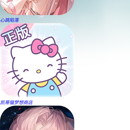
心跳陷落
凯蒂猫梦想商店