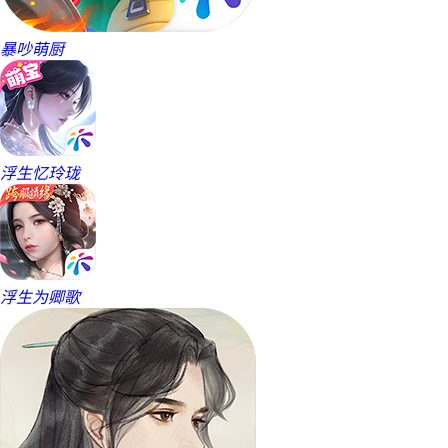
暴吵萌厨
浮生忆玲珑
浮生为卿歌